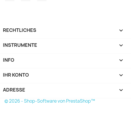
RECHTLICHES

INSTRUMENTE

INFO

IHR KONTO

ADRESSE
keyboard_arrow_down
© 2026 - Shop-Software von PrestaShop™