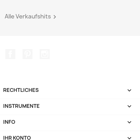
Alle Verkaufshits

Facebook
Pinterest
Instagram
RECHTLICHES

INSTRUMENTE

INFO

IHR KONTO
